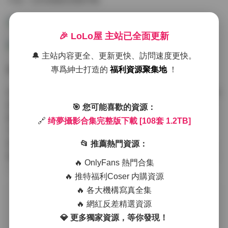
🎉 LoLo屋 主站已全面更新
🔔 主站内容更全、更新更快、訪問速度更快。
圖集詳情:
绮夢攝影合集完整版下載 [108套 1.2TB]
專爲紳士打造的
福利資源聚集地
！
至于整體觀感，這個合集給人的印象是“克制而不失溫度”。沒有
過度的修飾或誇張的特效，所有的美感都來源于光線、材質與
🎯 您可能喜歡的資源：
模特自然流露的情緒。正是這種克制，使得每一張圖片都能在
🔗
绮夢攝影合集完整版下載 [108套 1.2TB]
不同的光線條件下重新被解讀，無論是放大細節還是全景欣
賞，都能發現新的細節與情感。對于喜歡追蹤光影變化、欣賞
📂 推薦熱門資源：
素雅風格的朋友來說，這套108套、總容量1.2TB的資源無疑是
🔥 OnlyFans 熱門合集
一次難得的收藏與學習素材。
🔥 推特福利Coser 内購資源
🔥 各大機構寫真全集
原文鏈接：
🔥 網紅反差精選資源
https://www.cecmpa.com/%e7%bb%ae%e6%a2%a6%e6%9
💎 更多獨家資源，等你發現！
1%84%e5%bd%b1%e8%b5%84%e6%ba%90%e5%90%88%