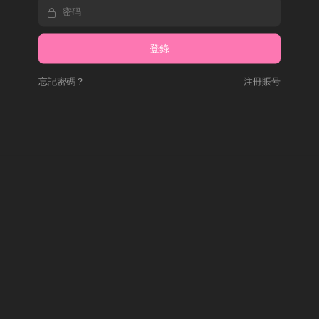
忘記密碼？
注冊賬号