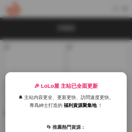
伊織萌
抖音反差
典藏資源
🎉 LoLo屋 主站已全面更新
伊織萌寫真資源打包合集 81
伊織萌寫真合集 81套 17.56G
🔔 主站内容更全、更新更快、訪問速度更快。
套17.56GB持續更新下載
B 持續更新
1周前
2026-05-06
專爲紳士打造的
福利資源聚集地
！
📂 推薦熱門資源：