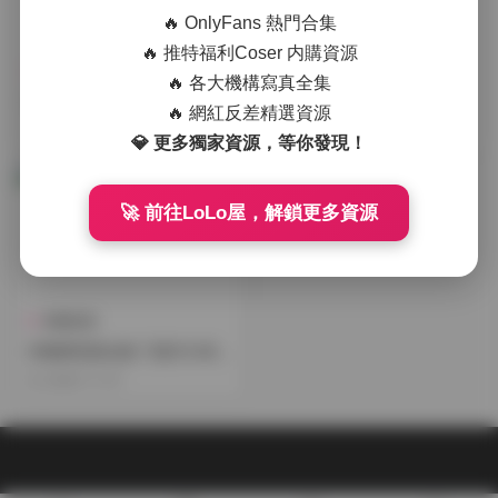
🔥 OnlyFans 熱門合集
🔥 推特福利Coser 内購資源
國模系列
典藏資源
🔥 各大機構寫真全集
伊織萌寫真資源打包 80套 17.
伊織萌寫真合集79套17.53GB
🔥 網紅反差精選資源
56GB 持續更新
下載資源持續更新
2026-04-24
2026-03-01
💎 更多獨家資源，等你發現！
🚀 前往LoLo屋，解鎖更多資源
典藏資源
伊織萌寫真合集 72套16.88G
B高清資源下載
2025-11-27