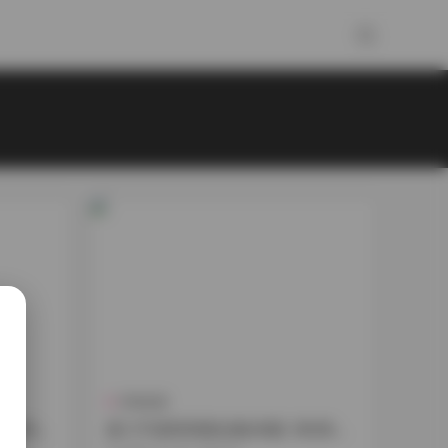
抖音反差
36GB
是三不是世寫真合集48套 36GB下