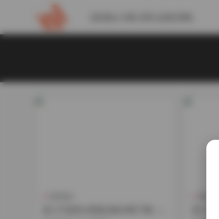
請到後台 外觀-菜單 設置此導航
抖音反差
島遇
是三不是世w寫真合集49套下載（3
是三不