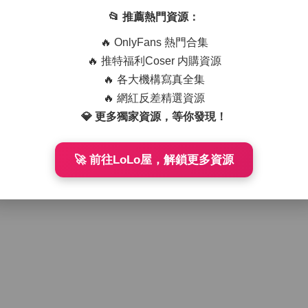
6GB資源
大容量資源
2-12
277
2025-12-07
268
📂 推薦熱門資源：
🔥 OnlyFans 熱門合集
🔥 推特福利Coser 内購資源
🔥 各大機構寫真全集
🔥 網紅反差精選資源
💎 更多獨家資源，等你發現！
🚀 前往LoLo屋，解鎖更多資源