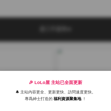
是三不是世w
🎉 LoLo屋 主站已全面更新
🔔 主站内容更全、更新更快、訪問速度更快。
專爲紳士打造的
福利資源聚集地
！
抖音反差
是世寫真合集 49套作品打包
是三不是世w寫真合集 49套 