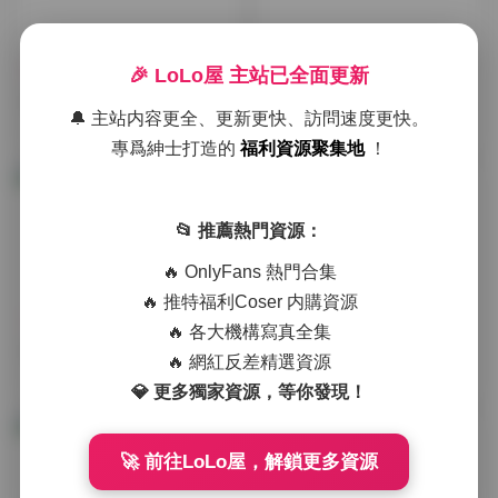
福利姬合集
古風 & COS
🎉 LoLo屋 主站已全面更新
秋和柯基124套寫真圖集134
秋和柯基寫真圖集120套 130
🔔 主站内容更全、更新更快、訪問速度更快。
GB資源合集
GB 合集
2周前
2026-04-19
專爲紳士打造的
福利資源聚集地
！
📂 推薦熱門資源：
🔥 OnlyFans 熱門合集
🔥 推特福利Coser 内購資源
典藏資源
典藏資源
🔥 各大機構寫真全集
秋與柯基寫真圖集120套打包
秋與柯基寫真合集120套130
🔥 網紅反差精選資源
下載 130GB大容量
GB下載
2026-03-30
2026-03-23
💎 更多獨家資源，等你發現！
🚀 前往LoLo屋，解鎖更多資源