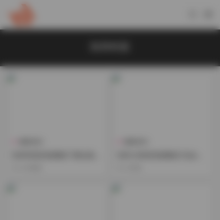
秋和柯基
國模系列
國模系列
秋和柯基寫真圖集下載合集：
秋和×柯基寫真圖集打包合集
127套 137GB 全量打包
125套 135GB高清資源免費下
5小時前
3天前
載