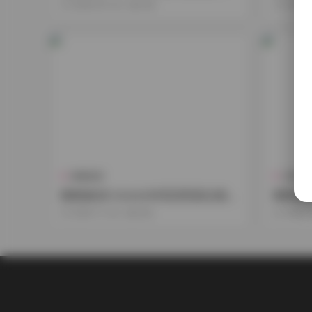
續更新 [105G]
G持續
2026-04-24
109
2026-
典藏資源
古風 & 
雞教練(綺 kirere)4K高清寫真合集
雞教練(綺
[102G] 持續更新
7G持
2025-11-24
342
2025-