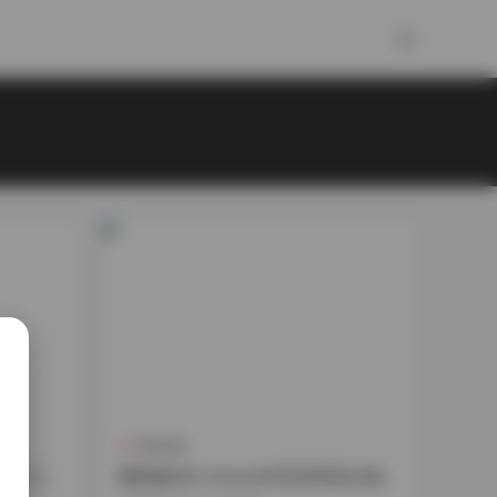
抖音反差
合集 [10
雞教練(綺 kirere)4K高清寫真合集 1