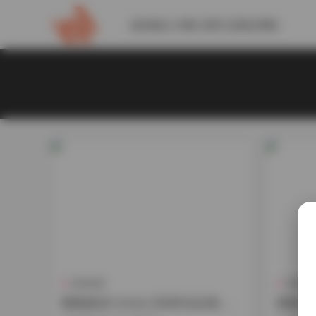
請到後台 外觀-菜單 設置此導航
抖音反差
寫真合
雞教練(綺 kirere) 高清作品合集 持
雞教練(綺