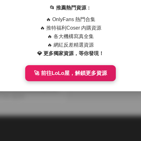
更新
3G] 網盤資源
03-14
148
2026-01-17
161
📂 推薦熱門資源：
🔥 OnlyFans 熱門合集
🔥 推特福利Coser 内購資源
🔥 各大機構寫真全集
🔥 網紅反差精選資源
💎 更多獨家資源，等你發現！
🚀 前往LoLo屋，解鎖更多資源
COS
 kirere)4K高清寫真合集 9
續更新
11-03
319