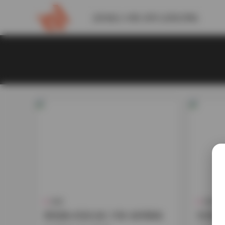
請到後台 外觀-菜單 設置此導航
島遇
島遇
櫻落醬w寫真合集 31期+微博圖集
島遇肉