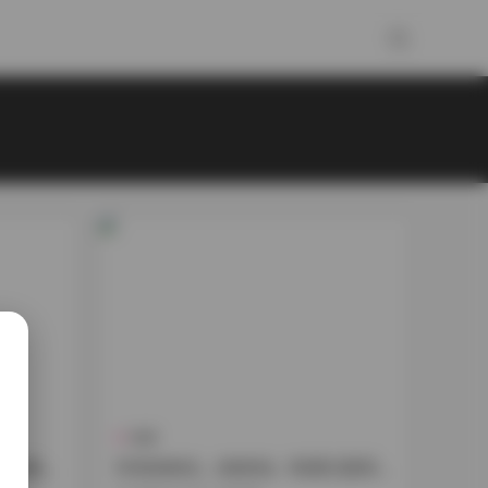
島遇
集合集
抖音肉肉丸（肉肉包）島遇主題寫