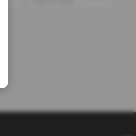
真合集51張高清圖
2025-12-20
286