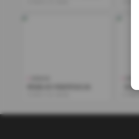
2026-01-23
184
2026-
福利姬合集
島遇
櫻落醬w第31期微博寫真合集
【肉肉
真合集【
2025-11-03
349
2025-