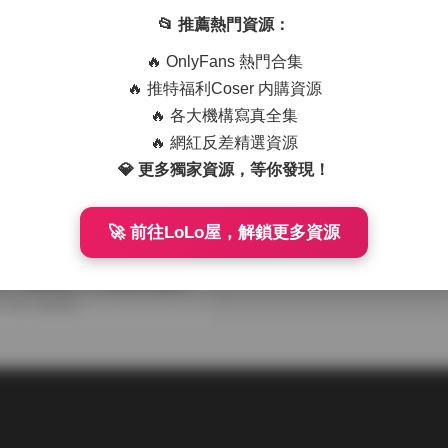
5.3G
01-23
18
2025-12-20
261
📂 推薦熱門資源：
🔥 OnlyFans 熱門合集
🔥 推特福利Coser 内購資源
🔥 各大機構寫真全集
🔥 網紅反差精選資源
💎 更多獨家資源，等你發現！
🚀 前往LoLo屋，解鎖更多資源
丸（肉肉包）】島遇主題寫
51P】
11-03
362