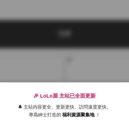
美圖
🎉 LoLo屋 主站已全面更新
🔔 主站内容更全、更新更快、訪問速度更快。
專爲紳士打造的
福利資源聚集地
！
寫真合集
肉丸抖音寫真合集51P
櫻落醬w第31期微博寫真圖