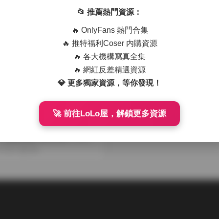
持續更新中
中
04-07
114
2026-01-06
318
📂 推薦熱門資源：
🔥 OnlyFans 熱門合集
🔥 推特福利Coser 内購資源
🔥 各大機構寫真全集
🔥 網紅反差精選資源
💎 更多獨家資源，等你發現！
🚀 前往LoLo屋，解鎖更多資源
源
真合集 saizneko 15.5G
更新
11-03
378