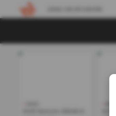
請到後台 外觀-菜單 設置此導航
典藏資源
機構寫
赤木青子@saizneko 寫真合集 持續
赤木青子