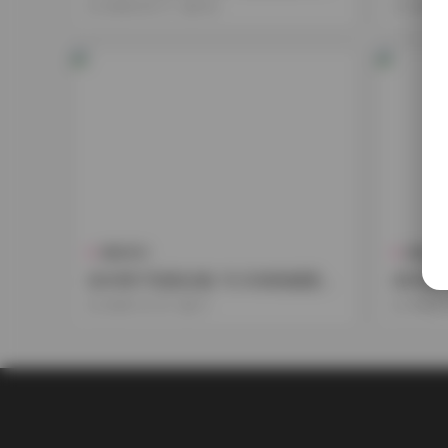
更新
7GB 
2026-04-17
101
2026-
國模系列
典藏資
赤木青子寫真全集 15.5GB持續更新
赤木青子寫
資源
B 持續
2025-12-15
17
2025-