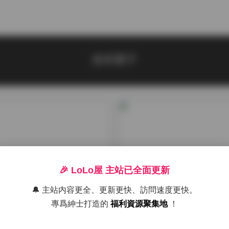
赤木青子
🎉 LoLo屋 主站已全面更新
🔔 主站内容更全、更新更快、訪問速度更快。
專爲紳士打造的
福利資源聚集地
！
真
福利姬合集
（@saizneko）寫真集 21.
赤木青子寫真合集 21.7GB