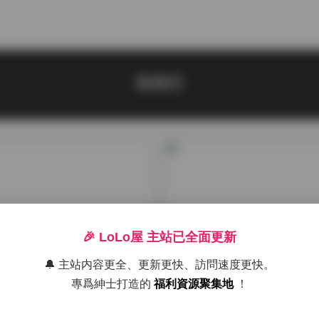
陳佩琪
🎉 LoLo屋 主站已全面更新
🔔 主站内容更全、更新更快、訪問速度更快。
專爲紳士打造的
福利資源聚集地
！
集
寫真合集
佩奇寫真合集 7168張高清
粉色豬陳佩奇寫真圖集合集 7