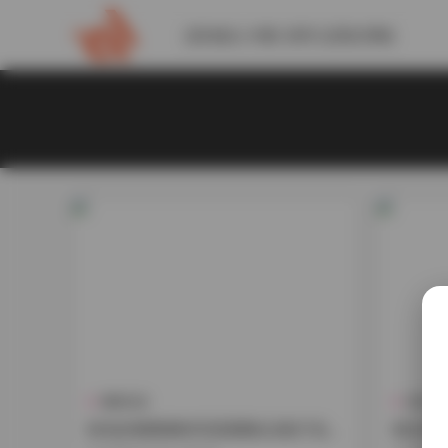
請到後台 外觀-菜單 設置此導航
機構寫真
寫真合
粉色的豬陳佩奇寫真圖集合集打包
粉紅豬陳