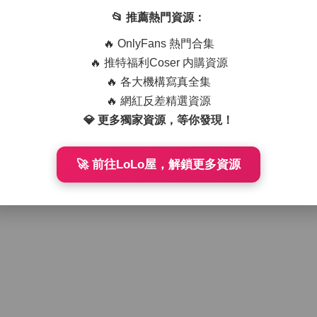
6GB資源包
高清圖片
12-20
251
2025-11-02
342
📂 推薦熱門資源：
🔥 OnlyFans 熱門合集
🔥 推特福利Coser 内購資源
🔥 各大機構寫真全集
🔥 網紅反差精選資源
💎 更多獨家資源，等你發現！
🚀 前往LoLo屋，解鎖更多資源