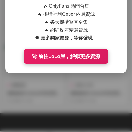
🔥 OnlyFans 熱門合集
🔥 推特福利Coser 内購資源
古風 & COS
抖音反差
🔥 各大機構寫真全集
雞教練(綺 kirere) 高清寫真合
雞教練(綺 kirere)4K高清寫真
🔥 網紅反差精選資源
集 [103G] 網盤資源
合集 102G資源庫 持續更新中
2026-01-17
2025-12-14
💎 更多獨家資源，等你發現！
🚀 前往LoLo屋，解鎖更多資源
典藏資源
古風 & COS
雞教練(綺 kirere)4K高清寫真
雞教練(綺 kirere)4K高清寫真
合集 [102G] 持續更新
合集 97G持續更新
2025-11-24
2025-11-03