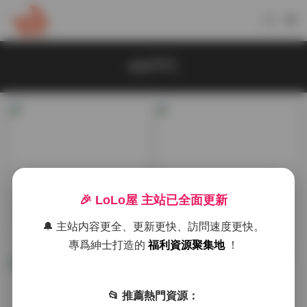
qiqi707_
抖音反差
寫真合集
🎉 LoLo屋 主站已全面更新
雞教練(綺 kirere) 高清作品合
雞教練(綺 kirere)高清寫真合
🔔 主站内容更全、更新更快、訪問速度更快。
集 持續更新 [105G]
集 105G持續更新
2026-04-24
2026-03-14
專爲紳士打造的
福利資源聚集地
！
📂 推薦熱門資源：